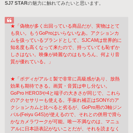
SJ7 STAR
の魅力に触れてみたいと思います。
★「偽物が多く出回っている商品だが、実物はとて
も良い。もうGoProはいらない
なあ。アクションカ
ムを扱っているブランドとして、SJCAMは世界的に
知名度も高
くなって来たので、持っていても恥ずか
しさはない。映像が綺麗なのはもちろん、
何より音
質が優れている。」
★「ボディがアルミ製で非常に高級感があり、放熱
効果も期待できる。画質・音質
は申し分ない。
GoPro HERO3や4と端子の大きさが同じで、これら
のアクセサリー
も使える。手振れ補正はSONYのア
クションカムと比べると劣るが、GoPro用の3軸
ジン
バル(Feiyu G4S)が使えるので、それとの併用で滑ら
かなカメラワークが可能。
唯一不満なのは、マニュ
アルに日本語表記がないことだが、それを読まなく