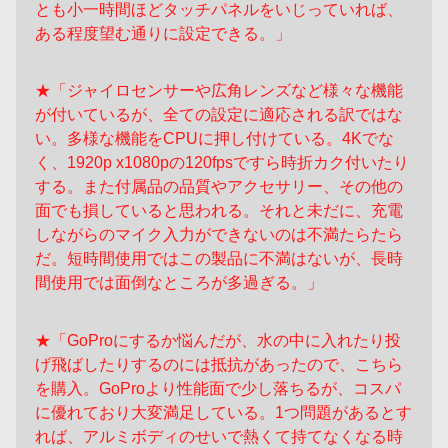
とも
小一時間ほどタッチパネルをいじっていれば、
ある程度望む通りに設定できる。」
★「ジャイロセンサーや広角レンズなど様々な機能
が付いているが、全ての設定に
適応される訳ではな
い。多様な機能をCPUに押し付けている。4Kでな
く、1920p x
1080pの120fpsですら時折カク付いたり
する。また付属品の品質やアクセサリー、
その他の
面でも損していると思われる。それと未だに、充電
しながらのマイク入力
ができないのは不満たらたら
だ。短時間使用ではこの製品に不満はないが、長時
間
使用では面倒なところが多過ぎる。」
★「GoProにするか悩んだが、水の中に入れたり投
げ飛ばしたりするのには抵抗が
あったので、こちら
を購入。GoProより性能面で少し落ちるが、コスパ
に優れており
大変満足している。1つ問題があるとす
れば、アルミボディのせいで熱くて持てなく
なる時