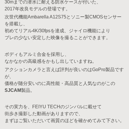
30mまでの潜水に耐える防水ケースが付いた、
2017年改良モデルの登場です。
次世代機能Ambarella A12S75とソニー製CMOSセンサー
を搭載し、
初めてリアル4K/30fpsを達成、ジャイロ機能により
ブレの少ない安定した映像を撮ることができます。
ボディもアルミ合金を採用し、
なかなかの高級感をかもし出していますね。
アクションカメラと言えば評判が良いのはGoPro製品です
が、
価格が随分安いのに高性能・高品質と人気なのがこの
SJCAM
製品。
その実力を、FEIYU TECHのジンバルに載せて
街歩き撮影した動画がありますので、
まずはご覧いただいて画質のほどを確かめてみて下さい。