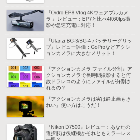
『Ordro EP8 Vlog 4Kウェアブルカメ
ラ 』レビュー：EP7と比べ4K60fps撮
影や急速充電に対応！
『Ulanzi BG-3/BG-4 バッテリーグリッ
プ』レビュー評価：GoProなどアクシ
ョンカメラに大きなメリット！
『アクションカメラ ファイル分割』ア
クションカメラで長時間撮影すると何
故ドラレコのようにファイルが分割さ
れるの？
『アクションカメラは実は静止画もき
れい』使い方はこうだ！
『Nikon D7500』レビュー：あなたの
選択肢は後継機かそれともミラーレス
一眼？