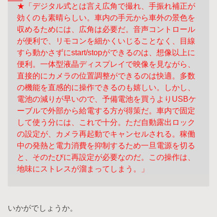
★「デジタル式とは言え広角で撮れ、手振れ補正が
効くのも素晴らしい。車内の
手元から車外の景色を
収めるためには、広角は必要だ。音声コントロール
が便利で、
リモコンを細かくいじることなく、目線
すら動かさずにstart/stopができるのは、
想像以上に
便利。一体型液晶ディスプレイで映像を見ながら、
直接的にカメラの
位置調整ができるのは快適。多数
の機能を直感的に操作できるのも嬉しい。しかし、
電池の減りが早いので、予備電池を買うよりUSBケ
ーブルで外部から給電する方が
得策だ。車内で固定
して使う分には、これで十分。ただ自動露出ロック
の設定が、
カメラ再起動でキャンセルされる。稼働
中の発熱と電力消費を抑制するため一旦
電源を切る
と、そのたびに再設定が必要なのだ。この操作は、
地味にストレスが
溜まってしまう。」
いかがでしょうか。