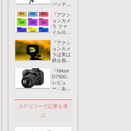
バッテリ
4K60fps
ーグリッ
撮影や急
『アクシ
プ』レビ
速充電に
ョンカメ
ュー評
対応！
ラ ファ
価：
イル分
GoProな
割』アク
どアクシ
『アクシ
ションカ
ョンカメ
ョンカメ
メラで長
ラに大き
ラは実は
時間撮影
なメリッ
静止画も
すると何
ト！
きれい』
故ドラレ
『Nikon
使い方は
コのよう
D7500』
こうだ！
にファイ
レビュ
ルが分割
ー：あな
される
たの選択
の？
肢は後継
カテゴリーで記事を選
機かそれ
ともミラ
ぶ
ーレス一
眼？