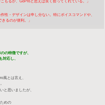
干こも
るが、GoProと思えば良く拾ってくれている。」
操作性・デザインは申し分ない。特にボイス
コマンドや、
撮影できるのが便利。」
INのの特徴ですが、
Kにも対応し、
ro風とは言え、
す。
いと思いましたが、
ための