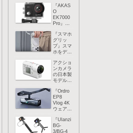
ーム撮影
マウン
『AKAS
するなら
ト！
O
ハンディ
EK7000
カメ
Pro』レ
ラ/Vlog
ビュー：
カメラの
『スマホ
アクショ
方がおす
グリッ
ンカメラ
すめ！
プ』スマ
を安くコ
ホをデジ
スパ重視
カメみた
したいな
アクショ
いに使い
ら選択肢
ンカメラ
たいなら
としてア
の日本製
こんなア
リだ！
モデルは
クセサリ
残念なが
ーを使う
『Ordro
らすでに
とグー！
EP8
製造が終
Vlog 4K
了してし
ウェアブ
まってい
ルカメラ
る！
『Ulanzi
』レビュ
BG-
ー：EP7
3/BG-4
と比べ