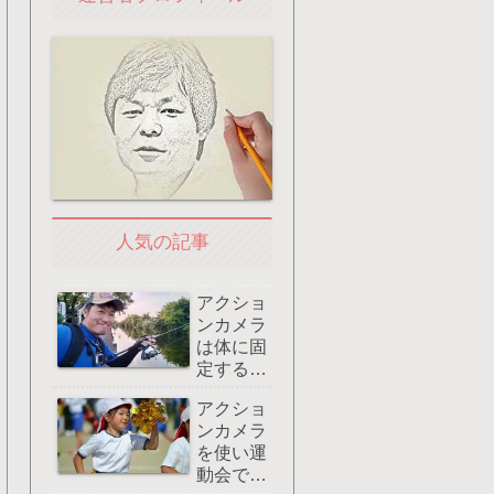
人気の記事
アクショ
ンカメラ
は体に固
定すると
両手が使
アクショ
えてグッ
ンカメラ
ド：おす
を使い運
すめはマ
動会でズ
グネット