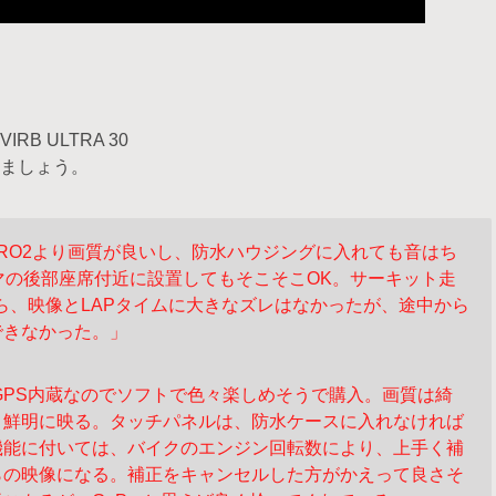
B ULTRA 30
ましょう。
HERO2より画質が良いし、防水ハウジングに入れても
音はち
マの後部座席付近に設置してもそこそこOK。
サーキット走
たら、映像とLAPタイムに大きなズレは
なかったが、途中から
できなかった。」
GPS内蔵なのでソフトで色々楽しめそうで購入。
画質は綺
く鮮明に映る。タッチパネルは、防水
ケースに入れなければ
機能に付いては、バイクの
エンジン回転数により、上手く補
らの映像になる。
補正をキャンセルした方がかえって良さそ