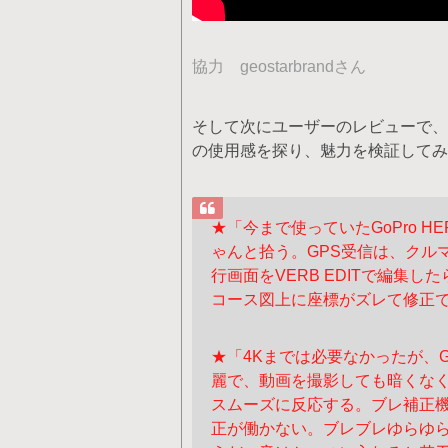
協力 geostarbrandさん
そして次にユーザーのレビューで、VIR
の使用感を探り、魅力を検証してみ
★「今まで使っていたGoPro 
ゃんと拾う。GPS受信は、クル
行画面をVERB EDITで編集し
コース図上に座標がズレて修正
★「4Kまでは必要なかったが、
麗で、動画を撮影しても暗くな
スムーズに反応する。ブレ補正
正が働かない。ブレブレゆらゆ