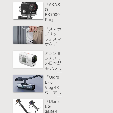
ーム撮影
マウン
『AKAS
するなら
ト！
O
ハンディ
EK7000
カメ
Pro』レ
ラ/Vlog
ビュー：
カメラの
『スマホ
アクショ
方がおす
グリッ
ンカメラ
すめ！
プ』スマ
を安くコ
ホをデジ
スパ重視
カメみた
したいな
アクショ
いに使い
ら選択肢
ンカメラ
たいなら
としてア
の日本製
こんなア
リだ！
モデルは
クセサリ
残念なが
ーを使う
『Ordro
らすでに
とグー！
EP8
製造が終
Vlog 4K
了してし
ウェアブ
まってい
ルカメラ
る！
『Ulanzi
』レビュ
BG-
ー：EP7
3/BG-4
と比べ