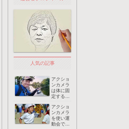
人気の記事
アクショ
ンカメラ
は体に固
定すると
両手が使
アクショ
えてグッ
ンカメラ
ド：おす
を使い運
すめはマ
動会でズ
グネット