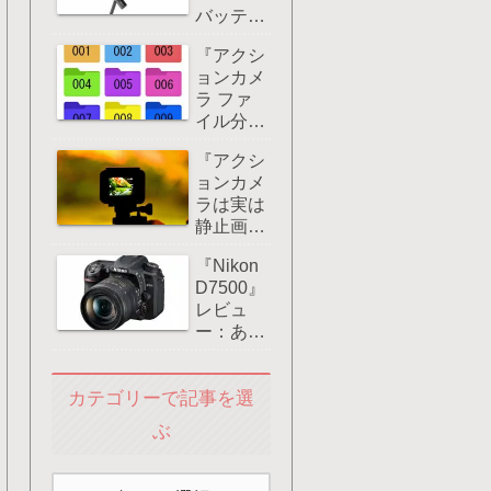
バッテリ
4K60fps
ーグリッ
撮影や急
『アクシ
プ』レビ
速充電に
ョンカメ
ュー評
対応！
ラ ファ
価：
イル分
GoProな
割』アク
どアクシ
『アクシ
ションカ
ョンカメ
ョンカメ
メラで長
ラに大き
ラは実は
時間撮影
なメリッ
静止画も
すると何
ト！
きれい』
故ドラレ
『Nikon
使い方は
コのよう
D7500』
こうだ！
にファイ
レビュ
ルが分割
ー：あな
される
たの選択
の？
肢は後継
カテゴリーで記事を選
機かそれ
ともミラ
ぶ
ーレス一
眼？