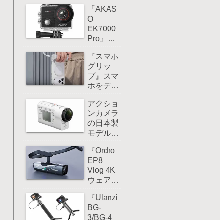
ーム撮影
マウン
『AKAS
するなら
ト！
O
ハンディ
EK7000
カメ
Pro』レ
ラ/Vlog
ビュー：
カメラの
『スマホ
アクショ
方がおす
グリッ
ンカメラ
すめ！
プ』スマ
を安くコ
ホをデジ
スパ重視
カメみた
したいな
アクショ
いに使い
ら選択肢
ンカメラ
たいなら
としてア
の日本製
こんなア
リだ！
モデルは
クセサリ
残念なが
ーを使う
『Ordro
らすでに
とグー！
EP8
製造が終
Vlog 4K
了してし
ウェアブ
まってい
ルカメラ
る！
『Ulanzi
』レビュ
BG-
ー：EP7
3/BG-4
と比べ