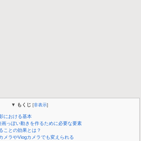
▼ もくじ
[
非表示
]
影における基本
映画っぽい動きを作るために必要な要素
ることの効果とは？
メラやViogカメラでも変えられる