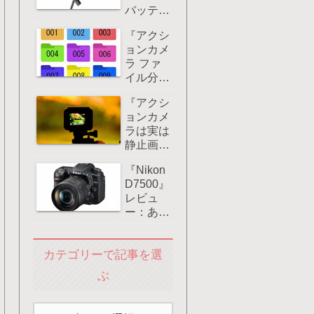
バッテリ
4K60fps
ーグリッ
撮影や急
『アクシ
プ』レビ
速充電に
ョンカメ
ュー評
対応！
ラ ファ
価：
イル分
GoProな
割』アク
どアクシ
『アクシ
ションカ
ョンカメ
ョンカメ
メラで長
ラに大き
ラは実は
時間撮影
なメリッ
静止画も
すると何
ト！
きれい』
故ドラレ
『Nikon
使い方は
コのよう
D7500』
こうだ！
にファイ
レビュ
ルが分割
ー：あな
される
たの選択
の？
肢は後継
カテゴリーで記事を選
機かそれ
ともミラ
ぶ
ーレス一
眼？