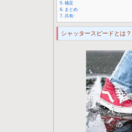
5.
補足
6.
まとめ
7.
共有:
シャッタースピードとは？