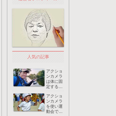
人気の記事
アクショ
ンカメラ
は体に固
定すると
両手が使
アクショ
えてグッ
ンカメラ
ド：おす
を使い運
すめはマ
動会でズ
グネット