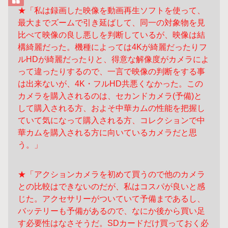
★「私は録画した映像を動画再生ソフトを使って、
最大までズームで引き延ばして、同一の対象物を見
比べて映像の良し悪しを判断しているが、映像は結
構綺麗だった。機種によっては4Kが綺麗だったりフ
ルHDが綺麗だったりと、得意な解像度がカメラによ
って違ったりするので、一言で映像の判断をする事
は出来ないが、4K・フルHD共悪くなかった。この
カメラを購入されるのは、セカンドカメラ(予備)と
して購入される方、およそ中華カムの性能を把握し
ていて気になって購入される方、コレクションで中
華カムを購入される方に向いているカメラだと思
う。」
★「アクションカメラを初めて買うので他のカメラ
との比較はできないのだが、私はコスパが良いと感
じた。アクセサリーがついていて予備まであるし、
バッテリーも予備があるので、なにか後から買い足
す必要性はなさそうだ。SDカードだけ買っておく必