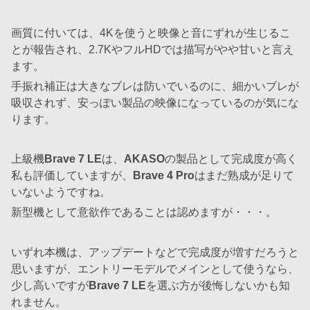
画質に付いては、4Kを使うと映像と音にずれが生じるこ
とが報告され、2.7KやフルHDでは描写がやや甘いと言え
ます。
手振れ補正は大きなブレは防いでいるのに、細かいブレが
吸収されず、安っぽい製品の映像になっているのが気にな
ります。
上級機
Brave 7 LE
は、
AKASO
の製品として完成度が高く
私も評価していますが、
Brave 4 Pro
はまだ熟成が足りて
いないようですね。
新型機として意欲作であることは認めますが・・・。
いずれ本機は、アップデートなどで完成度が増すだろうと
思いますが、エントリーモデルでメインとして使うなら、
少し高いですが
Brave 7 LE
を選ぶ方が後悔しないかも知
れません。