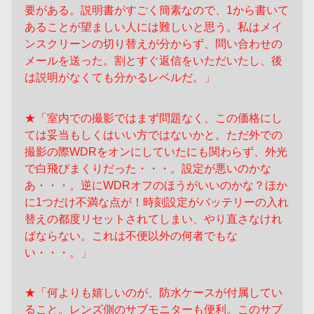
要がある。説明書がすごく簡素なので、1から書いて
あることが望ましい人には難しいと思う。私はメイ
ンスクリーンの切り替えが分からず、問い合わせの
メールを送った。割とすぐ返信をいただいたし、後
は説明がなくても分かるレベルだ。」
★「室内での撮影ではまず問題なく、この価格にし
ては妥当もしくはいい方ではないかと。ただ外での
撮影の際WDRをオンにしていたにも関わらず、外光
で白飛びまくりだった・・・。設定が悪いのかな
あ・・・。逆にWDRオフのほうがいいのかな？ほか
に1つだけ不満な点が！時刻設定がバッテリーの入れ
替えの都度リセットされてしまい、やり直さなけれ
ばならない。これは不便以外の何者でもな
い・・・。」
★「何よりも嬉しいのが、防水ケースが付属してい
ること。レンズ側のサブモニターも便利。このサブ