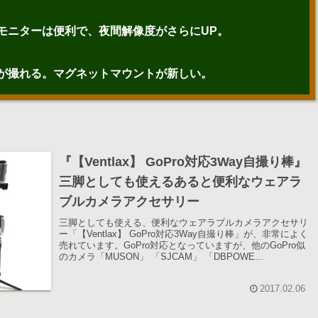
モニターは便利で、夜間解像度がさらにUP。
が撮れる。マグネットマウントが新しい。
『【Ventlax】 GoPro対応3Way自撮り棒』
三脚としても使えるあると便利なウェアラ
ブルカメラアクセサリー
三脚としても使える、便利なウェアラブルカメラアクセサリ
ー「【Ventlax】 GoPro対応3Way自撮り棒」が、非常によく
売れています。GoPro対応となっていますが、他のGoPro似
のカメラ「MUSON」 「SJCAM」 「DBPOWE...
2017.02.06