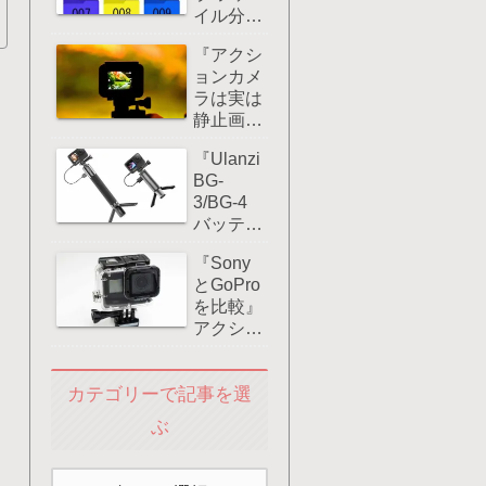
イル分
4K60fps
割』アク
撮影や急
『アクシ
ションカ
速充電に
ョンカメ
メラで長
対応！
ラは実は
時間撮影
静止画も
すると何
きれい』
故ドラレ
『Ulanzi
使い方は
コのよう
BG-
こうだ！
にファイ
3/BG-4
ルが分割
バッテリ
される
ーグリッ
の？
『Sony
プ』レビ
とGoPro
ュー評
を比較』
価：
アクショ
GoProな
ンカメラ
どアクシ
は日本製
ョンカメ
カテゴリーで記事を選
が消えて
ラに大き
しまうの
なメリッ
ぶ
か！？
ト！