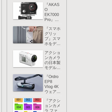
ーム撮影
マウン
『AKAS
するなら
ト！
O
ハンディ
EK7000
カメ
Pro』レ
ラ/Vlog
ビュー：
カメラの
『スマホ
アクショ
方がおす
グリッ
ンカメラ
すめ！
プ』スマ
を安くコ
ホをデジ
スパ重視
カメみた
したいな
アクショ
いに使い
ら選択肢
ンカメラ
たいなら
としてア
の日本製
こんなア
リだ！
モデルは
クセサリ
残念なが
ーを使う
『Ordro
らすでに
とグー！
EP8
製造が終
Vlog 4K
了してし
ウェアブ
まってい
ルカメラ
る！
『アクシ
』レビュ
ョンカメ
ー：EP7
ラ ファ
と比べ