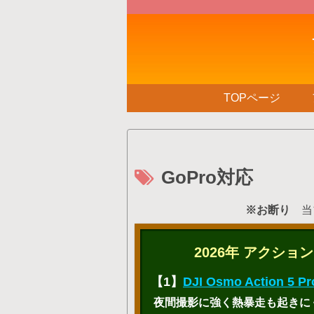
TOPページ
GoPro対応
※お断り
当ブ
2026年 アクシ
【1】
DJI Osmo Action 5 Pr
夜間撮影に強く熱暴走も起きにく