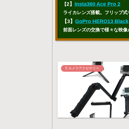
2】
Insta360 Ace Pro 2
【
ライカレンズ搭載。フリップ式
【3】
GoPro HERO13 Black
前面レンズの交換で様々な映像
5.カメラアクセサリー