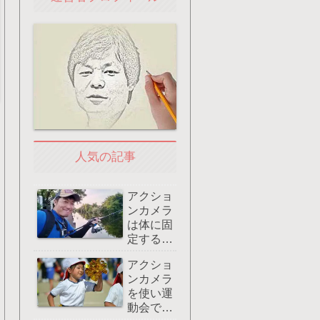
人気の記事
アクショ
ンカメラ
は体に固
定すると
両手が使
アクショ
えてグッ
ンカメラ
ド：おす
を使い運
すめはマ
動会でズ
グネット