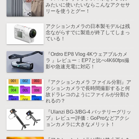
みたいに使いたいならこんなアクセサ
リーを使うとグー！
アクションカメラの日本製モデルは残
念ながらすでに製造が終了してしまっ
ている！
『Ordro EP8 Vlog 4Kウェアブルカメ
ラ 』レビュー：EP7と比べ4K60fps撮
影や急速充電に対応！
『アクションカメラ ファイル分割』ア
クションカメラで長時間撮影すると何
故ドラレコのようにファイルが分割さ
れるの？
『Ulanzi BG-3/BG-4 バッテリーグリッ
プ』レビュー評価：GoProなどアクシ
ョンカメラに大きなメリット！