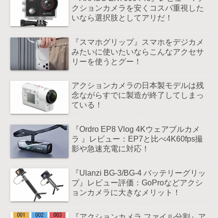
クションカメラを安くコスパ重視した
いなら選択肢としてアリだ！
『スマホグリップ』スマホをデジカメ
みたいに使いたいならこんなアクセサ
リーを使うとグー！
アクションカメラの日本製モデルは残
念ながらすでに製造が終了してしまっ
ている！
『Ordro EP8 Vlog 4Kウェアブルカメ
ラ 』レビュー：EP7と比べ4K60fps撮
影や急速充電に対応！
『Ulanzi BG-3/BG-4 バッテリーグリッ
プ』レビュー評価：GoProなどアクシ
ョンカメラに大きなメリット！
『アクションカメラ ファイル分割』ア