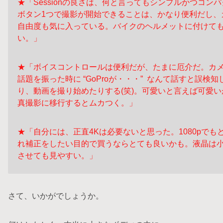
★「Sessionの良さは、何と言ってもシンプルかつコン
ボタン1つで撮影が開始できることは、かなり便利だし、
自由度も気に入っている。バイクのヘルメットに付けて
い。」
★「ボイスコントロールは便利だが、たまに厄介だ。カメラ
話題
を振った時に “GoProが・・・” なんて話すと誤検
り、動画を
撮り始めたりする(笑)。可愛いと言えば可愛
真撮影に移行
するとムカつく。」
★「自分には、正直4Kは必要ないと思った。1080pで
れ
補正をしたい目的で買うならとても良いかも。液晶は
させ
ても見やすい。」
さて、いかがでしょうか。