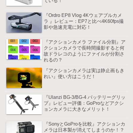
ている！
『Ordro EP8 Vlog 4Kウェアブルカメ
ラ 』レビュー：EP7と比べ4K60fps撮
影や急速充電に対応！
『アクションカメラ ファイル分割』ア
クションカメラで長時間撮影すると何
故ドラレコのようにファイルが分割さ
れるの？
『アクションカメラは実は静止画もき
れい』使い方はこうだ！
『Ulanzi BG-3/BG-4 バッテリーグリッ
プ』レビュー評価：GoProなどアクシ
ョンカメラに大きなメリット！
『SonyとGoProを比較』アクションカ
メラは日本製が消えてしまうのか！？