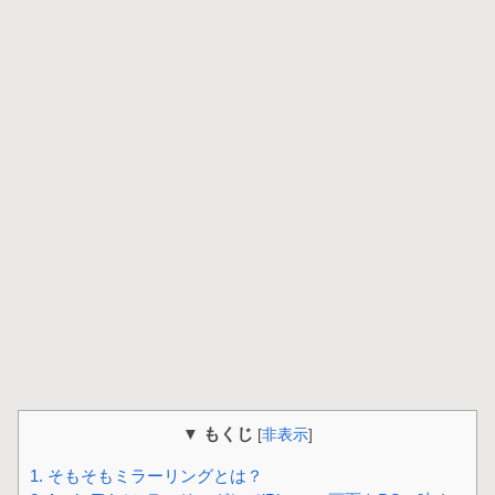
▼ もくじ
[
非表示
]
1.
そもそもミラーリングとは？