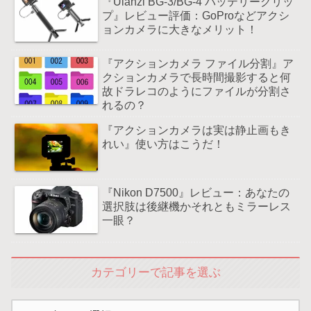
『Ulanzi BG-3/BG-4 バッテリーグリッ
プ』レビュー評価：GoProなどアクシ
ョンカメラに大きなメリット！
『アクションカメラ ファイル分割』ア
クションカメラで長時間撮影すると何
故ドラレコのようにファイルが分割さ
れるの？
『アクションカメラは実は静止画もき
れい』使い方はこうだ！
『Nikon D7500』レビュー：あなたの
選択肢は後継機かそれともミラーレス
一眼？
カテゴリーで記事を選ぶ