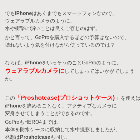
でも
iPhone
はあくまでもスマートフォンなので、
ウェアラブルカメラのように、
水や衝撃に弱いことは良くご存じのはず。
かと言って、GoProを購入するほどの予算はないので、
壊れないよう気を付けながら使っているのでは？
ならば、
iPhone
をいっそうのことGoProのように、
ウェアラブルカメラに
してしまってはいかがでしょう
か。
「Proshotcase(プロショットケース)」
この
を使え
iPhone
を痛めることなく、アクティブなカメラに
変身させてしまうことができるのです。
GoProもHERO4までは、
本体を防水ケースに収納して水中撮影しましたが、
発想は
Proshotcase
も同じ。