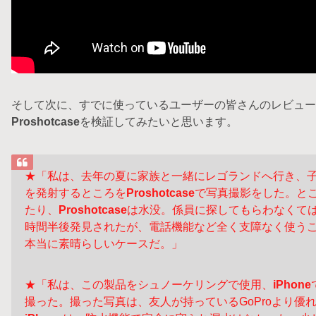
そして次に、すでに使っているユーザーの皆さんのレビュー
Proshotcase
を検証してみたいと思います。
★「私は、去年の夏に家族と一緒にレゴランドへ行き、
を発射するところを
Proshotcase
で写真撮影をした。と
たり、
Proshotcase
は水没。係員に探してもらわなくては
時間半後発見されたが、電話機能など全く支障なく使う
本当に素晴らしいケースだ。」
★「私は、この製品をシュノーケリングで使用、
iPhone
撮った。撮った写真は、友人が持っているGoProより優