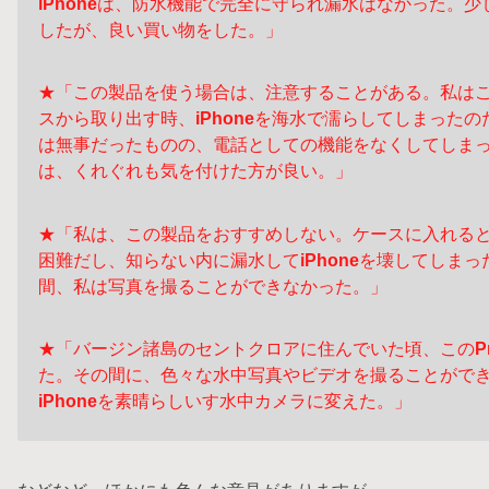
iPhone
は、防水機能で完全に守られ漏水はなかった。少
したが、良い買い物をした。」
★「この製品を使う場合は、注意することがある。私は
スから取り出す時、
iPhone
を海水で濡らしてしまったの
は無事だったものの、電話としての機能をなくしてしま
は、くれぐれも気を付けた方が良い。」
★「私は、この製品をおすすめしない。ケースに入れる
困難だし、知らない内に漏水して
iPhone
を壊してしまっ
間、私は写真を撮ることができなかった。」
★「バージン諸島のセントクロアに住んでいた頃、この
P
た。その間に、色々な水中写真やビデオを撮ることがで
iPhone
を素晴らしいす水中カメラに変えた。」