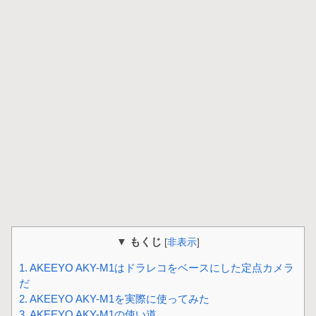
▼ もくじ
[
非表示
]
1.
AKEEYO AKY-M1はドラレコをベースにした定点カメラ
だ
2.
AKEEYO AKY-M1を実際に使ってみた
3.
AKEEYO AKY-M1の使い道