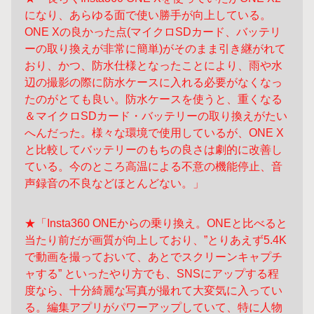
になり、あらゆる面で使い勝手が向上している。
ONE Xの良かった点(マイクロSDカード、バッテリ
ーの取り換えが非常に簡単)がそのまま引き継がれて
おり、かつ、防水仕様となったことにより、雨や水
辺の撮影の際に防水ケースに入れる必要がなくなっ
たのがとても良い。防水ケースを使うと、重くなる
＆マイクロSDカード・バッテリーの取り換えがたい
へんだった。様々な環境で使用しているが、ONE X
と比較してバッテリーのもちの良さは劇的に改善し
ている。今のところ高温による不意の機能停止、音
声録音の不良などほとんどない。」
★「Insta360 ONEからの乗り換え。ONEと比べると
当たり前だが画質が向上しており、”とりあえず5.4K
で動画を撮っておいて、あとでスクリーンキャプチ
ャする” といったやり方でも、SNSにアップする程
度なら、十分綺麗な写真が撮れて大変気に入ってい
る。編集アプリがパワーアップしていて、特に人物