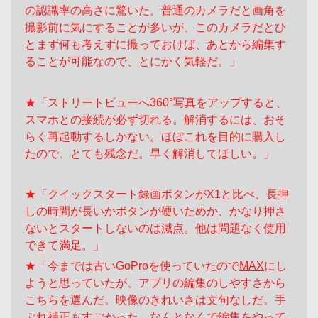
の認識率の高さに驚いた。普通のカメラだと画角を
撮影前に気にすることが多いが、このカメラだとひ
とまず何も考えずに撮っておけば、あとから編集す
ることが可能なので、とにかく気軽だ。」
★「ストリートビューへ360°写真をアップすると、
スマホとの接続が必ず切れる。解消するには、おそ
らく再起動するしかない。ほぼこれを目的に購入し
たので、とても残念だ。早く解消してほしい。」
★「クイックスタート録画ボタンがX1と比べ、長押
しの時間が長いかボタンが硬いためか、かなり押さ
ないとスタートしないのは減点。他は問題なく使用
できて満足。」
★「今までは古いGoProを使っていたので
MAX
にし
ようと思っていたが、アプリの編集のしやすさから
こちらを選んだ。映像のきれいさは文句なしだ。手
ぶれ補正もすごかった。なんとなくで編集をやって