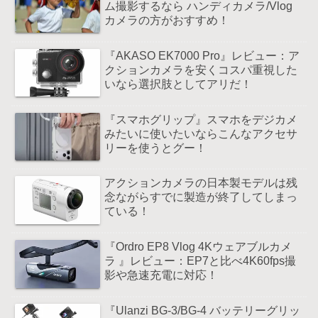
ム撮影するなら ハンディカメラ/Vlog
カメラの方がおすすめ！
『AKASO EK7000 Pro』レビュー：ア
クションカメラを安くコスパ重視した
いなら選択肢としてアリだ！
『スマホグリップ』スマホをデジカメ
みたいに使いたいならこんなアクセサ
リーを使うとグー！
アクションカメラの日本製モデルは残
念ながらすでに製造が終了してしまっ
ている！
『Ordro EP8 Vlog 4Kウェアブルカメ
ラ 』レビュー：EP7と比べ4K60fps撮
影や急速充電に対応！
『Ulanzi BG-3/BG-4 バッテリーグリッ