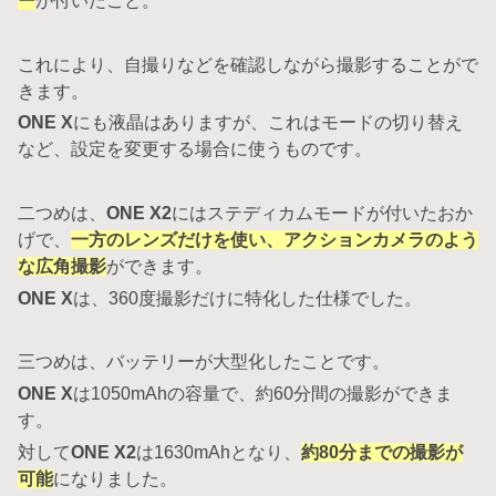
ー
が付いたこと。
これにより、自撮りなどを確認しながら撮影することがで
きます。
ONE X
にも液晶はありますが、これはモードの切り替え
など、設定を変更する場合に使うものです。
二つめは、
ONE X2
にはステディカムモードが付いたおか
げで、
一方のレンズだけを使い、アクションカメラのよう
な広角撮影
ができます。
ONE X
は、360度撮影だけに特化した仕様でした。
三つめは、バッテリーが大型化したことです。
ONE X
は1050mAhの容量で、約60分間の撮影ができま
す。
対して
ONE X2
は1630mAhとなり、
約80分までの撮影が
可能
になりました。