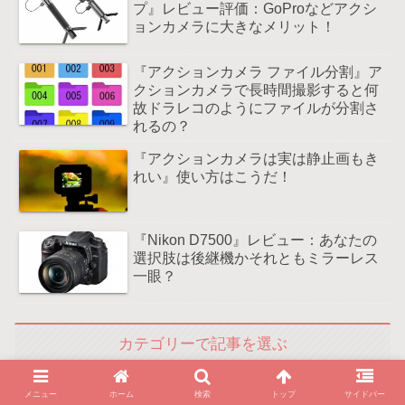
プ』レビュー評価：GoProなどアクシ
ョンカメラに大きなメリット！
『アクションカメラ ファイル分割』ア
クションカメラで長時間撮影すると何
故ドラレコのようにファイルが分割さ
れるの？
『アクションカメラは実は静止画もき
れい』使い方はこうだ！
『Nikon D7500』レビュー：あなたの
選択肢は後継機かそれともミラーレス
一眼？
カテゴリーで記事を選ぶ
メニュー
ホーム
検索
トップ
サイドバー