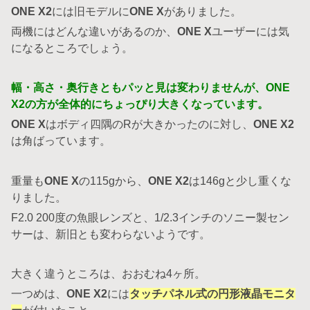
ONE X2
には旧モデルに
ONE X
がありました。
両機にはどんな違いがあるのか、
ONE X
ユーザーには気
になるところでしょう。
幅・高さ・奥行きともパッと見は変わりませんが、ONE
X2の方が全体的にちょっぴり大きくなっています。
ONE X
はボディ四隅のRが大きかったのに対し、
ONE X2
は角ばっています。
重量も
ONE X
の115gから、
ONE X2
は146gと少し重くな
りました。
F2.0 200度の魚眼レンズと、1/2.3インチのソニー製セン
サーは、新旧とも変わらないようです。
大きく違うところは、おおむね4ヶ所。
一つめは、
ONE X2
には
タッチパネル式の円形液晶モニタ