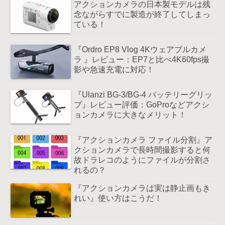
アクションカメラの日本製モデルは残
念ながらすでに製造が終了してしまっ
ている！
『Ordro EP8 Vlog 4Kウェアブルカメ
ラ 』レビュー：EP7と比べ4K60fps撮
影や急速充電に対応！
『Ulanzi BG-3/BG-4 バッテリーグリッ
プ』レビュー評価：GoProなどアクシ
ョンカメラに大きなメリット！
『アクションカメラ ファイル分割』ア
クションカメラで長時間撮影すると何
故ドラレコのようにファイルが分割さ
れるの？
『アクションカメラは実は静止画もき
れい』使い方はこうだ！