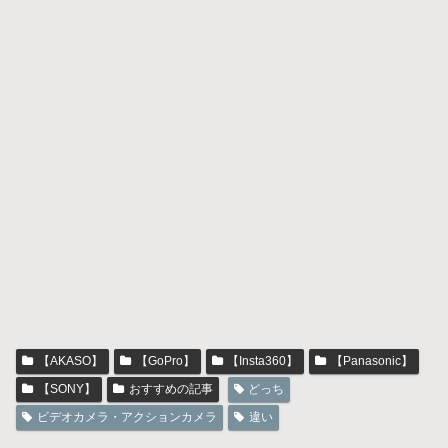
【AKASO】
【GoPro】
【Insta360】
【Panasonic】
【SONY】
おすすめの記事
どっち
ビデオカメラ・アクションカメラ
違い